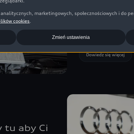
zeglądarki.
niezawodnością, zapewn
pojazdu. Nasza oferta 
analitycznych, marketingowych, społecznościowych i do perso
regularnie uzupełnian
plików cookies
.
centralnego. Współpra
blacharskimi. Oferujemy
większych zamówieniac
Zmień ustawienia
Dowiedz się więcej
 tu aby Ci