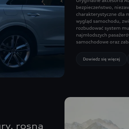
Oryginalne akcesoria A
bezpieczeństwo, nieza
charakterystyczne dla 
wygląd samochodu, zwi
rozbudować system mult
najmłodszych pasażeró
samochodowe oraz zaba
Dowiedz się więcej
ry, rosną