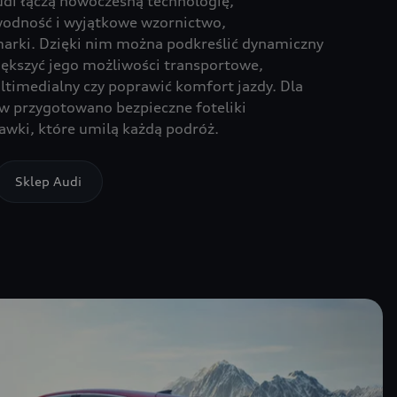
udi łączą nowoczesną technologię,
wodność i wyjątkowe wzornictwo,
marki. Dzięki nim można podkreślić dynamiczny
ększyć jego możliwości transportowe,
imedialny czy poprawić komfort jazdy. Dla
w przygotowano bezpieczne foteliki
wki, które umilą każdą podróż.
Sklep Audi